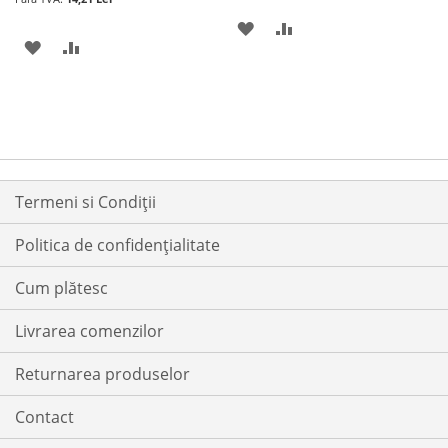
ADAUGATI
ADAUGATI
ADAUGATI
ADAUGATI
LA
PENTRU
LA
PENTRU
LISTA
COMPARARE
LISTA
COMPARARE
DE
DE
DORINTE
DORINTE
Termeni si Condiții
Politica de confidențialitate
Cum plătesc
Livrarea comenzilor
Returnarea produselor
Contact