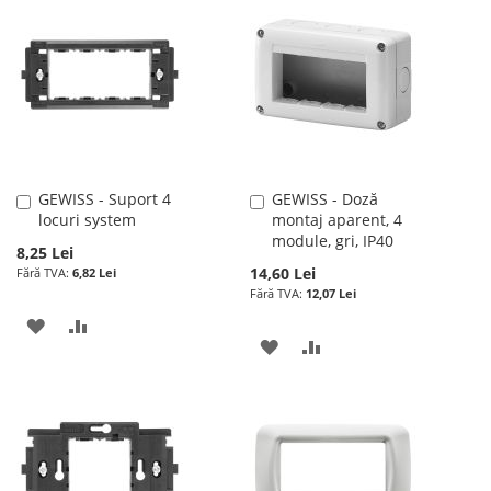
DE
LISTA
COMPARARE
DORINTE
DE
DORINTE
GEWISS - Suport 4
GEWISS - Doză
Adauga
Adauga
locuri system
montaj aparent, 4
în
în
module, gri, IP40
cos
cos
8,25 Lei
14,60 Lei
6,82 Lei
12,07 Lei
ADAUGATI
ADAUGATI
ADAUGATI
ADAUGATI
LA
PENTRU
LA
PENTRU
LISTA
COMPARARE
LISTA
COMPARARE
DE
DE
DORINTE