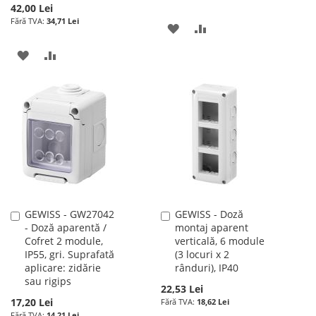
42,00 Lei
34,71 Lei
ADAUGATI
ADAUGATI
LA
PENTRU
ADAUGATI
ADAUGATI
LISTA
COMPARARE
LA
PENTRU
DE
LISTA
COMPARARE
DORINTE
DE
DORINTE
GEWISS - GW27042
GEWISS - Doză
Adauga
Adauga
- Doză aparentă /
montaj aparent
în
în
Cofret 2 module,
verticală, 6 module
cos
cos
IP55, gri. Suprafată
(3 locuri x 2
aplicare: zidărie
rânduri), IP40
sau rigips
22,53 Lei
17,20 Lei
18,62 Lei
14,21 Lei