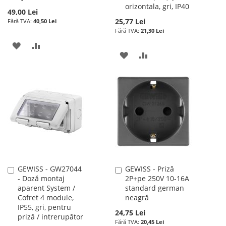
orizontala, gri, IP40
49,00 Lei
25,77 Lei
40,50 Lei
21,30 Lei
ADAUGATI
ADAUGATI
ADAUGATI
ADAUGATI
LA
PENTRU
LA
PENTRU
LISTA
COMPARARE
LISTA
COMPARARE
DE
DE
DORINTE
DORINTE
GEWISS - GW27044
GEWISS - Priză
Adauga
Adauga
- Doză montaj
2P+pe 250V 10-16A
în
în
aparent System /
standard german
cos
cos
Cofret 4 module,
neagră
IP55, gri, pentru
24,75 Lei
priză / intrerupător
20,45 Lei