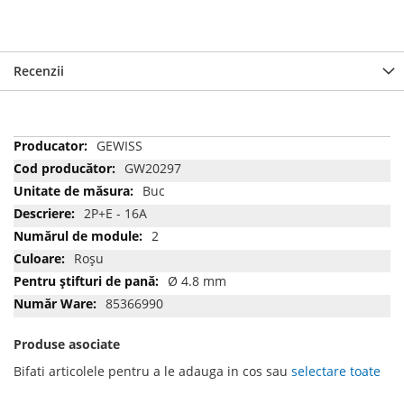
Recenzii
Mai
GEWISS
multe
GW20297
informatii
Buc
2P+E - 16A
2
Roşu
Ø 4.8 mm
85366990
Produse asociate
Bifati articolele pentru a le adauga in cos sau
selectare toate