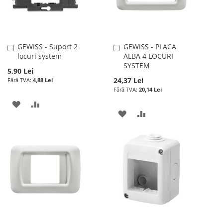
DORINTE
GEWISS - Suport 2
GEWISS - PLACA
Adauga
Adauga
locuri system
ALBA 4 LOCURI
în
în
SYSTEM
cos
cos
5,90 Lei
24,37 Lei
4,88 Lei
20,14 Lei
ADAUGATI
ADAUGATI
ADAUGATI
ADAUGATI
LA
PENTRU
LA
PENTRU
LISTA
COMPARARE
LISTA
COMPARARE
DE
DE
DORINTE
DORINTE