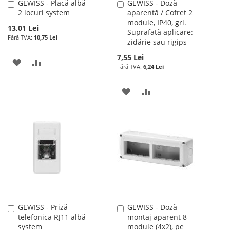
GEWISS - Placă albă
GEWISS - Doză
Adauga
Adauga
2 locuri system
aparentă / Cofret 2
în
în
module, IP40, gri.
cos
cos
13,01 Lei
Suprafată aplicare:
10,75 Lei
zidărie sau rigips
7,55 Lei
ADAUGATI
ADAUGATI
6,24 Lei
LA
PENTRU
ADAUGATI
ADAUGATI
LISTA
COMPARARE
LA
PENTRU
DE
LISTA
COMPARARE
DORINTE
DE
DORINTE
GEWISS - Priză
GEWISS - Doză
Adauga
Adauga
telefonica RJ11 albă
montaj aparent 8
în
în
system
module (4x2), pe
cos
cos