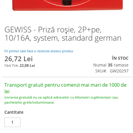
GEWISS - Priză roșie, 2P+pe,
Skip
to
10/16A, system, standard german
the
beginning
of
Fii primul care face o recenzie acestui produs
26,72 Lei
the
ÎN STOC
images
Numai
35
ramase
22,08 Lei
gallery
SKU
GW20297
Transport gratuit pentru comenzi mai mari de 1000 de
lei
Livrarea gratuită nu se aplică adreselor cu kilometri suplimentari sau
pachetelor grele/voluminoase.
Cantitate