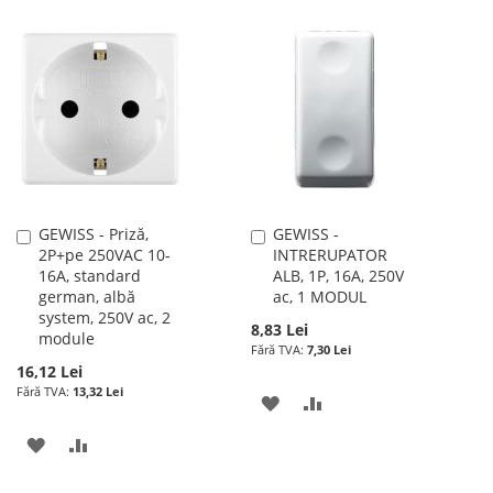
GEWISS - Priză,
GEWISS -
Adauga
Adauga
2P+pe 250VAC 10-
INTRERUPATOR
în
în
16A, standard
ALB, 1P, 16A, 250V
cos
cos
german, albă
ac, 1 MODUL
system, 250V ac, 2
8,83 Lei
module
7,30 Lei
16,12 Lei
13,32 Lei
ADAUGATI
ADAUGATI
LA
PENTRU
ADAUGATI
ADAUGATI
LISTA
COMPARARE
LA
PENTRU