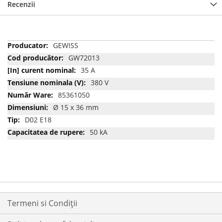
Recenzii
Mai
GEWISS
multe
GW72013
informatii
35 A
380 V
85361050
Ø 15 x 36 mm
D02 E18
50 kA
Termeni si Condiții