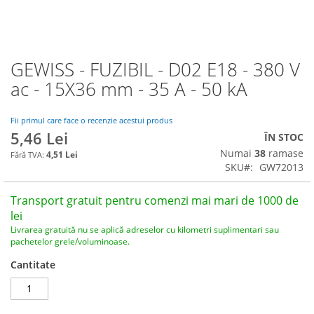
GEWISS - FUZIBIL - D02 E18 - 380 V
Skip
to
ac - 15X36 mm - 35 A - 50 kA
the
beginning
of
Fii primul care face o recenzie acestui produs
5,46 Lei
the
ÎN STOC
images
Numai
38
ramase
4,51 Lei
gallery
SKU
GW72013
Transport gratuit pentru comenzi mai mari de 1000 de
lei
Livrarea gratuită nu se aplică adreselor cu kilometri suplimentari sau
pachetelor grele/voluminoase.
Cantitate