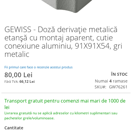
GEWISS - Doză derivație metalică
Skip
to
etanșă cu montaj aparent, cutie
the
conexiune aluminiu, 91X91X54, gri
beginning
of
metalic
the
images
Fii primul care face o recenzie acestui produs
gallery
80,00 Lei
ÎN STOC
Numai
4
ramase
66,12 Lei
SKU
GW76261
Transport gratuit pentru comenzi mai mari de 1000 de
lei
Livrarea gratuită nu se aplică adreselor cu kilometri suplimentari sau
pachetelor grele/voluminoase.
Cantitate